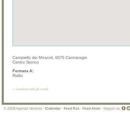
Campiello dei Miracoli, 6075 Cannaregio
Centro Storico
Fermata A:
Rialto
>
visualizza tutti gli eventi
© 2008 Agenda Venezia -
iCalendar
-
Feed Rss
-
Feed Atom
- Seguici su: