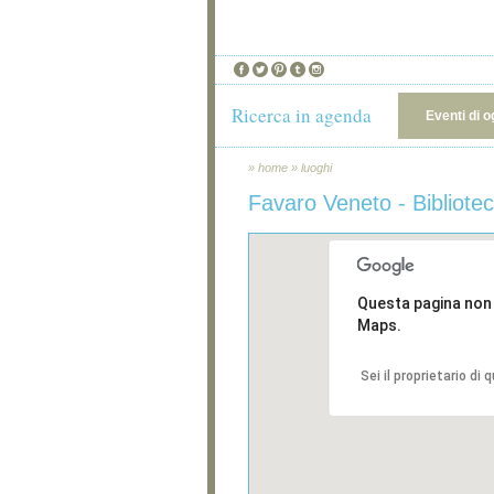
Ricerca in agenda
Eventi di o
»
home
»
luoghi
Favaro Veneto - Bibliot
Questa pagina non
Maps.
Sei il proprietario di