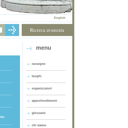
English
Ricerca avanzata
menu
rassegne
luoghi
organizzatori
approfondimenti
glossario
che
chi siamo