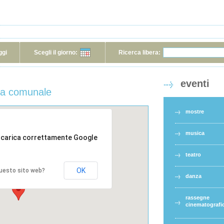
ggi
Scegli il giorno:
Ricerca libera:
eventi
eca comunale
mostre
musica
 carica correttamente Google
teatro
OK
 questo sito web?
danza
rassegne
cinematografi