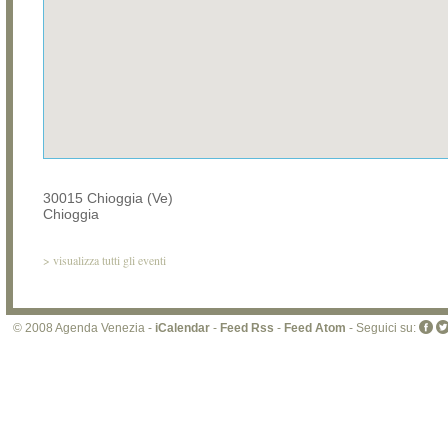
30015 Chioggia (Ve)
Chioggia
>
visualizza tutti gli eventi
© 2008 Agenda Venezia -
iCalendar
-
Feed Rss
-
Feed Atom
- Seguici su: