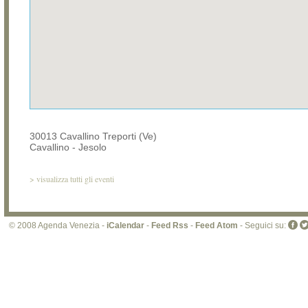
30013 Cavallino Treporti (Ve)
Cavallino - Jesolo
>
visualizza tutti gli eventi
© 2008 Agenda Venezia -
iCalendar
-
Feed Rss
-
Feed Atom
- Seguici su: