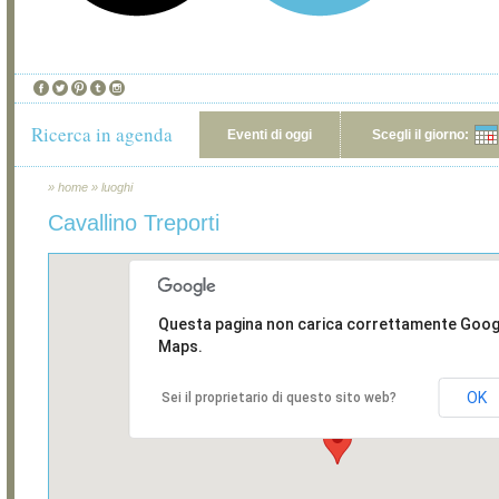
Ricerca in agenda
Eventi di oggi
Scegli il giorno:
»
home
»
luoghi
Cavallino Treporti
Questa pagina non carica correttamente Goog
Maps.
OK
Sei il proprietario di questo sito web?