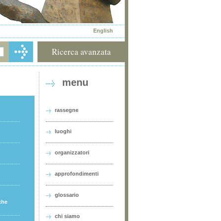
English
Ricerca avanzata
menu
rassegne
luoghi
organizzatori
approfondimenti
glossario
che
chi siamo