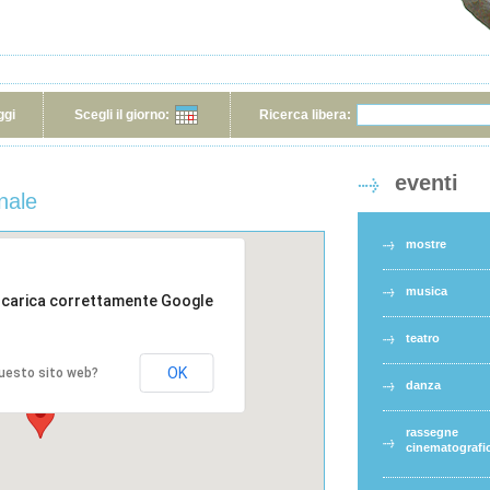
ggi
Scegli il giorno:
Ricerca libera:
eventi
nale
mostre
musica
 carica correttamente Google
teatro
OK
 questo sito web?
danza
rassegne
cinematografi