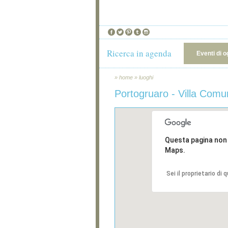
Ricerca in agenda
Eventi di o
»
home
»
luoghi
Portogruaro - Villa Comu
Questa pagina non
Maps.
Sei il proprietario di