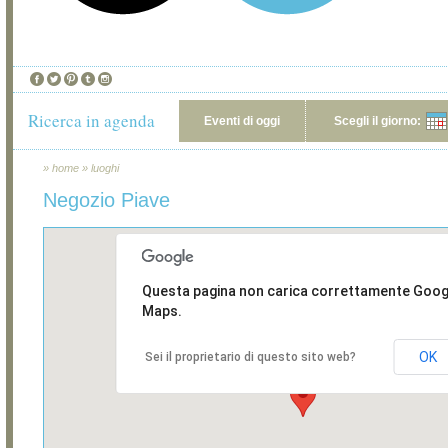
Ricerca in agenda
Eventi di oggi
Scegli il giorno:
»
home
»
luoghi
Negozio Piave
Questa pagina non carica correttamente Goog
Maps.
OK
Sei il proprietario di questo sito web?