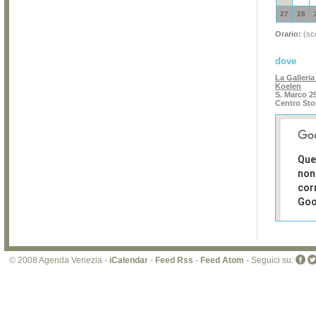
27
28
Orario:
(sce
dove
La Galleria
Koelen
S. Marco 2
Centro Sto
Que
non
cor
Goo
Sei i
prop
di 
© 2008 Agenda Venezia -
iCalendar
-
Feed Rss
-
Feed Atom
- Seguici su:
sit