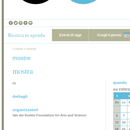
Ricerca in agenda
Eventi di oggi
Scegli il giorno:
»
home
»
mostre
mostre
mostra
quando
m
dal 23/05/1
«
dettagli
Do
Lu
organizzatori
Van der Koelen Foundation for Arts and Science
6
7
13
14
20
21