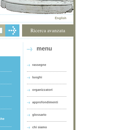
English
Ricerca avanzata
menu
rassegne
luoghi
organizzatori
approfondimenti
glossario
che
chi siamo