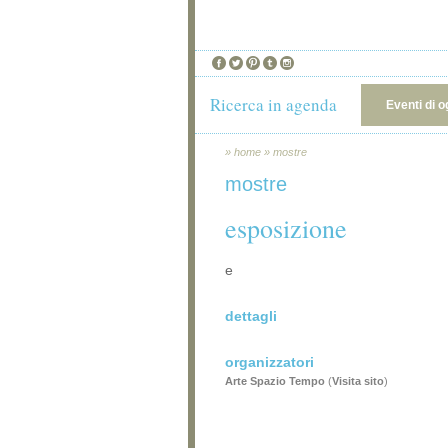
Ricerca in agenda
Eventi di o
»
home
»
mostre
mostre
esposizione
e
dettagli
organizzatori
Arte Spazio Tempo
(
Visita sito
)