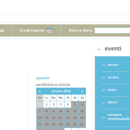
ggi
Scegli il giorno:
Ricerca libera:
eventi
mostre
musica
quando
dal 05/10/18 al 10/11/18
teatro
«
»
ottobre 2018
Do
Lu
Ma
Me
Gi
Ve
Sa
danza
1
2
3
4
5
6
7
8
9
10
11
12
13
rassegne
14
15
16
17
18
19
20
cinematografi
21
22
23
24
25
26
27