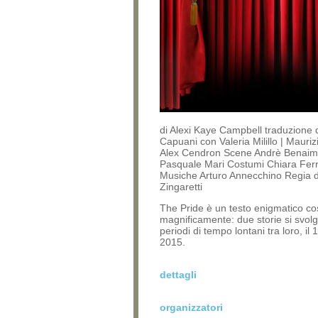
di Alexi Kaye Campbell traduzione 
Capuani con Valeria Milillo | Mauri
Alex Cendron Scene Andrè Benaim
Pasquale Mari Costumi Chiara Ferr
Musiche Arturo Annecchino Regia d
Zingaretti
The Pride è un testo enigmatico cos
magnificamente: due storie si svol
periodi di tempo lontani tra loro, il 
2015.
dettagli
organizzatori