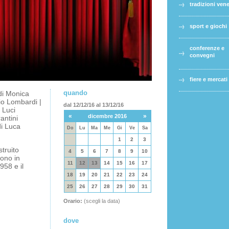
tradizioni ven
sport e giochi
conferenze e
convegni
fiere e mercati
quando
di Monica
zio Lombardi |
dal 12/12/16 al 13/12/16
 Luci
«
»
dicembre 2016
antini
i Luca
Do
Lu
Ma
Me
Gi
Ve
Sa
1
2
3
truito
4
5
6
7
8
9
10
gono in
11
12
13
14
15
16
17
1958 e il
18
19
20
21
22
23
24
25
26
27
28
29
30
31
Orario:
(scegli la data)
dove