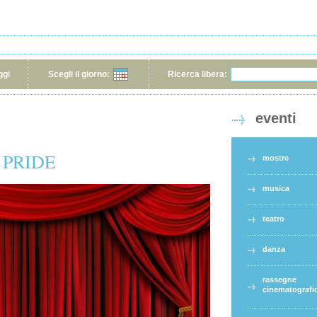
ggi
Scegli il giorno:
Ricerca libera:
eventi
E PRIDE
mostre
musica
teatro
danza
rassegne
cinematografi