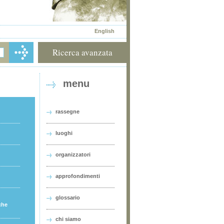
English
Ricerca avanzata
menu
rassegne
luoghi
organizzatori
approfondimenti
glossario
che
chi siamo