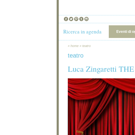
Ricerca in agenda
Eventi di o
»
home
»
teatro
teatro
Luca Zingaretti TH