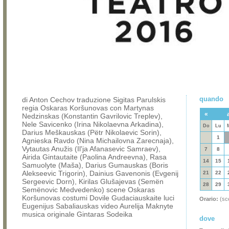
quando
di Anton Cechov traduzione Sigitas Parulskis
regia Oskaras Koršunovas con Martynas
«
Nedzinskas (Konstantin Gavrilovic Treplev),
Nele Savicenko (Irina Nikolaevna Arkadina),
Do
Lu
Darius Meškauskas (Pëtr Nikolaevic Sorin),
1
Agnieska Ravdo (Nina Michailovna Zarecnaja),
Vytautas Anužis (Il'ja Afanasevic Samraev),
7
8
Airida Gintautaite (Paolina Andreevna), Rasa
14
15
Samuolyte (Maša), Darius Gumauskas (Boris
Alekseevic Trigorin), Dainius Gavenonis (Evgenij
21
22
Sergeevic Dorn), Kirilas Glušajevas (Semën
28
29
Semënovic Medvedenko) scene Oskaras
Koršunovas costumi Dovile Gudaciauskaite luci
Orario:
(sce
Eugenijus Sabaliauskas video Aurelija Maknyte
musica originale Gintaras Sodeika
dove