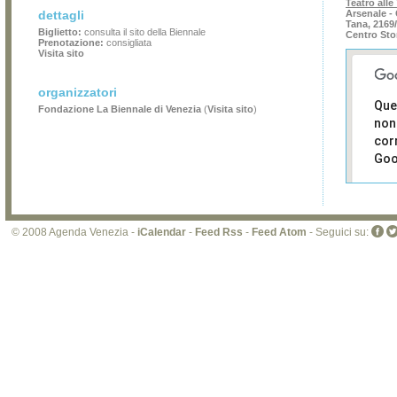
Teatro alle
dettagli
Arsenale - 
Tana, 2169
Biglietto:
consulta il sito della Biennale
Centro Sto
Prenotazione:
consigliata
Visita sito
organizzatori
Que
Fondazione La Biennale di Venezia
(
Visita sito
)
non
cor
Goo
Sei i
prop
di 
© 2008 Agenda Venezia -
iCalendar
-
Feed Rss
-
Feed Atom
- Seguici su:
sit