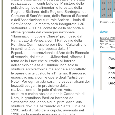
realizzata con il contributo del Ministero delle
16
17
politiche agricole alimentari e forestali, della
23
24
Regione Siciliana, della Regione Sardegna, del
30
31
Comune di Sant’Antioco, della Banca di Sassari
e dell’Associazione culturale Arciere – Isola di
Orario:
(sce
Sant’Antioco. La mostra sarà inaugurata il 30
settembre 2011 nel contesto della seconda e
ultima giornata del convegno nazionale
dove
“Illuminazioni. Luce e Chiese” promosso dal
Museo Pal
Patriarcato di Venezia con il Patrocinio della
Ramo Grima
Pontificia Commissione per i Beni Culturali che,
30122 Vene
Centro Sto
in continuità con la proposta della 54.
Esposizione Internazionale d'Arte della Biennale
di Venezia, dal titolo ILLUMInazioni, affronta il
tema della Luce che si irradia all’interno
dell’edificio chiesa e “illumina” non solo la
Que
struttura architettonica ma anche e soprattutto
non
le opere d’arte custodite all’interno. Il percorso
espositivo inizia con le opere degli “artisti per
cor
Noto'. Per ogni artista saranno esposti alcuni dei
Goo
bozzetti eseguiti in previsione della
realizzazione delle pale d’altare, vetrate,
Sei i
sculture e catino absidale per la Cattedrale di
prop
Noto, la grandiosa Basilica barocca del
di 
Settecento che, dopo alcuni primi danni alla
sit
struttura dovuti al terremoto di Santa Lucia nel
1990, subì il crollo della cupola, avvenuto nel
1996, della navata maggiore e di quella