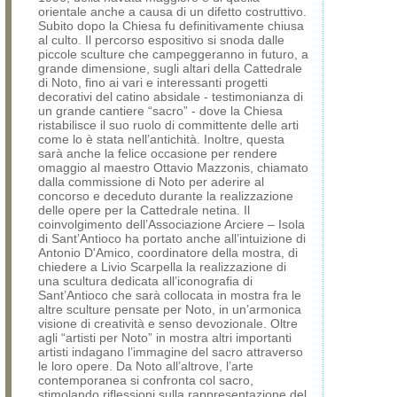
orientale anche a causa di un difetto costruttivo.
Subito dopo la Chiesa fu definitivamente chiusa
al culto. Il percorso espositivo si snoda dalle
piccole sculture che campeggeranno in futuro, a
grande dimensione, sugli altari della Cattedrale
di Noto, fino ai vari e interessanti progetti
decorativi del catino absidale - testimonianza di
un grande cantiere “sacro” - dove la Chiesa
ristabilisce il suo ruolo di committente delle arti
come lo è stata nell’antichità. Inoltre, questa
sarà anche la felice occasione per rendere
omaggio al maestro Ottavio Mazzonis, chiamato
dalla commissione di Noto per aderire al
concorso e deceduto durante la realizzazione
delle opere per la Cattedrale netina. Il
coinvolgimento dell’Associazione Arciere – Isola
di Sant’Antioco ha portato anche all’intuizione di
Antonio D'Amico, coordinatore della mostra, di
chiedere a Livio Scarpella la realizzazione di
una scultura dedicata all’iconografia di
Sant’Antioco che sarà collocata in mostra fra le
altre sculture pensate per Noto, in un’armonica
visione di creatività e senso devozionale. Oltre
agli “artisti per Noto” in mostra altri importanti
artisti indagano l’immagine del sacro attraverso
le loro opere. Da Noto all’altrove, l’arte
contemporanea si confronta col sacro,
stimolando riflessioni sulla rappresentazione del