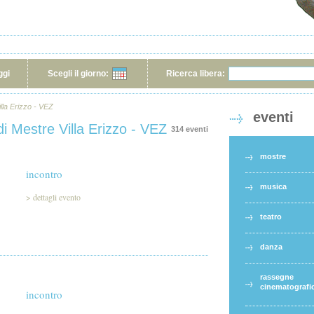
ggi
Scegli il giorno:
Ricerca libera:
illa Erizzo - VEZ
eventi
 di Mestre Villa Erizzo - VEZ
314 eventi
mostre
incontro
musica
>
dettagli evento
teatro
danza
rassegne
cinematografi
incontro