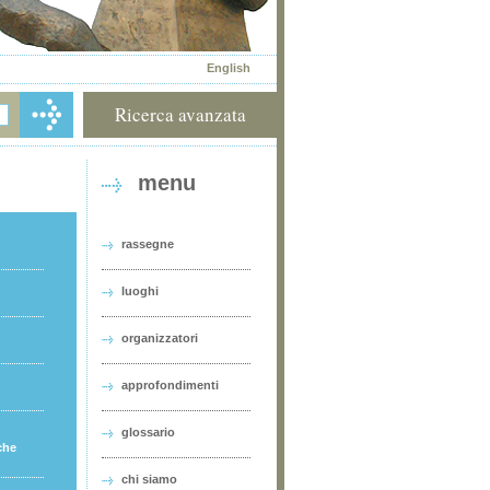
English
Ricerca avanzata
menu
rassegne
luoghi
organizzatori
approfondimenti
glossario
che
chi siamo