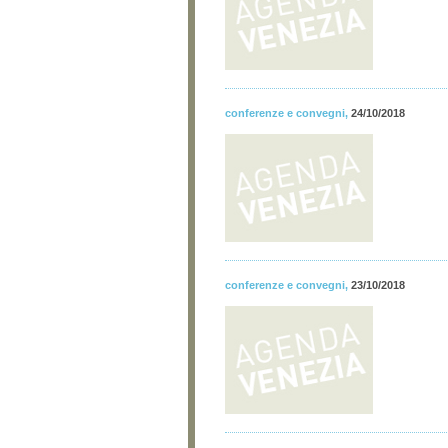
conferenze e convegni
,
24/10/2018
conferenze e convegni
,
23/10/2018