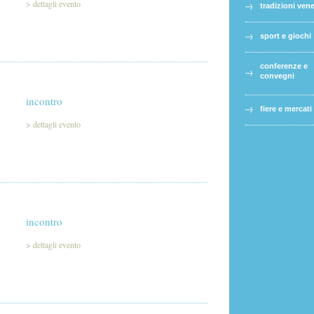
>
dettagli evento
tradizioni ven
sport e giochi
conferenze e
convegni
incontro
fiere e mercati
>
dettagli evento
incontro
>
dettagli evento