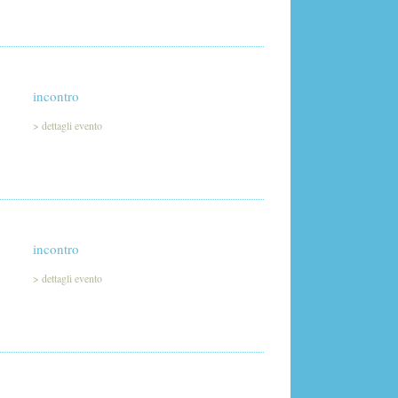
incontro
>
dettagli evento
incontro
>
dettagli evento