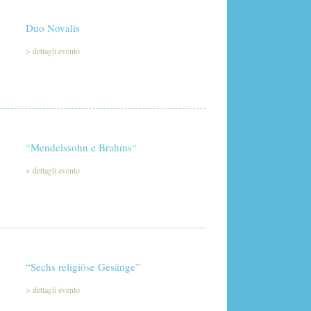
Duo Novalis
>
dettagli evento
“Mendelssohn e Brahms“
>
dettagli evento
“Sechs religiöse Gesänge”
>
dettagli evento