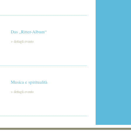
Das „Ritter-Album“
>
dettagli evento
Musica e spiritualità
>
dettagli evento