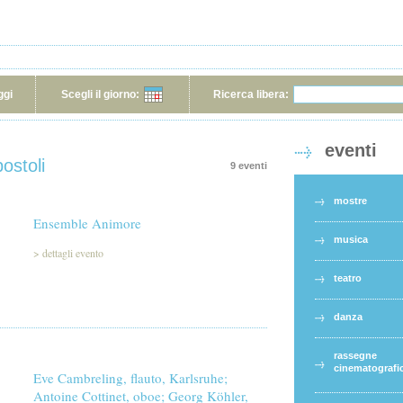
ggi
Scegli il giorno:
Ricerca libera:
eventi
ostoli
9 eventi
mostre
Ensemble Animore
musica
>
dettagli evento
teatro
danza
rassegne
cinematografi
Eve Cambreling, flauto, Karlsruhe;
Antoine Cottinet, oboe; Georg Köhler,