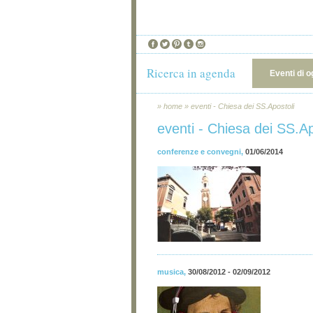
Ricerca in agenda
Eventi di o
»
home
»
eventi - Chiesa dei SS.Apostoli
eventi - Chiesa dei SS.Ap
conferenze e convegni
,
01/06/2014
musica
,
30/08/2012 - 02/09/2012