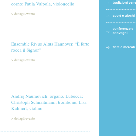
corno: Paula Valpola, violoncello
tradizioni ven
>
dettagli evento
sport e giochi
conferenze e
convegni
Ensemble Rivus Altus Hannover, “È forte
fiere e mercati
rocca il Signor”
>
dettagli evento
Andrej Naumovich, organo, Lubecca;
Christoph Schnaitmann, trombone; Lisa
Kuhnert, violino
>
dettagli evento