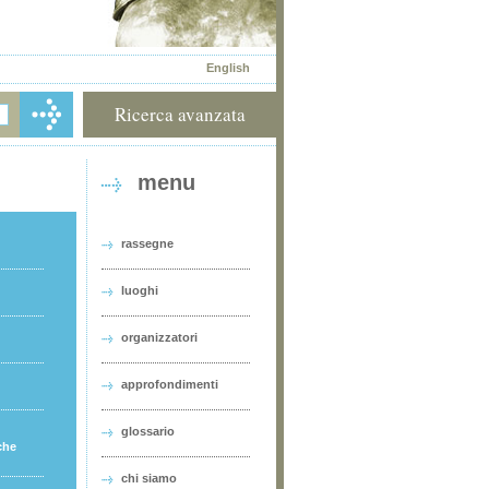
English
Ricerca avanzata
menu
rassegne
luoghi
organizzatori
approfondimenti
glossario
che
chi siamo