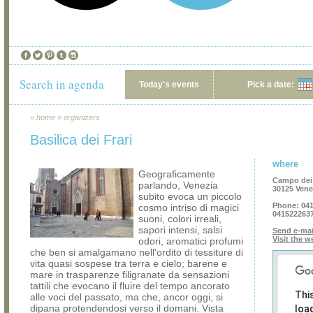
Search in agenda
Today's events
Pick a date:
»
home
»
organizers
Basilica dei Frari
where
Geograficamente
Campo dei 
parlando, Venezia
30125 Vene
subito evoca un piccolo
Phone:
041
cosmo intriso di magici
041522263
suoni, colori irreali,
sapori intensi, salsi
Send e-mai
Visit the w
odori, aromatici profumi
che ben si amalgamano nell'ordito di tessiture di
vita quasi sospese tra terra e cielo; barene e
mare in trasparenze filigranate da sensazioni
tattili che evocano il fluire del tempo ancorato
Thi
alle voci del passato, ma che, ancor oggi, si
dipana protendendosi verso il domani. Vista
loa