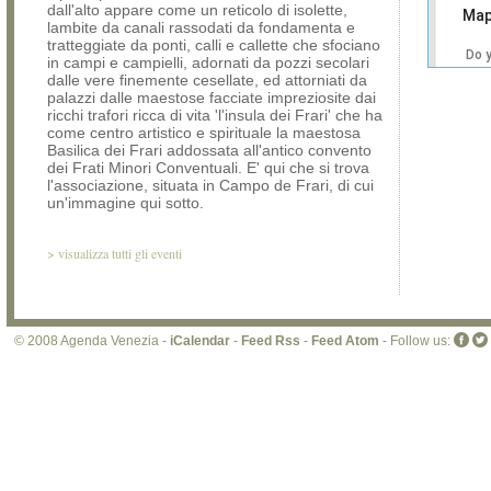
dall'alto appare come un reticolo di isolette,
Map
lambite da canali rassodati da fondamenta e
tratteggiate da ponti, calli e callette che sfociano
Do 
in campi e campielli, adornati da pozzi secolari
own
dalle vere finemente cesellate, ed attorniati da
web
palazzi dalle maestose facciate impreziosite dai
ricchi trafori ricca di vita 'l'insula dei Frari' che ha
come centro artistico e spirituale la maestosa
Basilica dei Frari addossata all'antico convento
dei Frati Minori Conventuali. E' qui che si trova
l'associazione, situata in Campo de Frari, di cui
un'immagine qui sotto.
>
visualizza tutti gli eventi
© 2008 Agenda Venezia -
iCalendar
-
Feed Rss
-
Feed Atom
- Follow us: