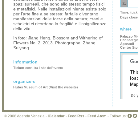
spazi surreali, che sono allo stesso tempo fisici
31
e metafisici. Nelle installazioni niente esiste solo
Time:
(pick
per l’arte fine a se stessa: farfalle diventano
Days close
manifestazioni delle forze della natura; crani e
scheletri ci ricordano la fragilità e l’insignificanza
della vita.
where
Palazzo Mi
In foto: Jiang Heng, Blossom and Withering of
Cannaregio
Flowers No. 2, 2013. Photographe: Zhang
Apostoli
Suiyang
Centro Sto
information
Ticket:
consulta il sito dell'evento
Thi
loa
organizers
Map
Hubei Museum of Art
(
Visit the website
)
Do 
own
web
© 2008 Agenda Venezia -
iCalendar
-
Feed Rss
-
Feed Atom
- Follow us: