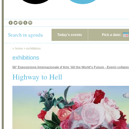
Search in agenda
Today's events
Pick a date:
»
home
»
exhibitions
exhibitions
56° Esposizione Internazionale d'Arte 'All the World's Future - Eventi collatera
Highway to Hell