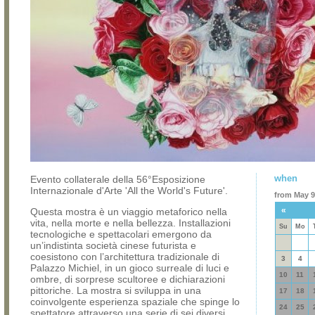
when
Evento collaterale della 56°Esposizione
Internazionale d'Arte 'All the World's Future'.
from May 9,
«
Questa mostra è un viaggio metaforico nella
vita, nella morte e nella bellezza. Installazioni
Su
Mo
tecnologiche e spettacolari emergono da
un’indistinta società cinese futurista e
coesistono con l’architettura tradizionale di
3
4
Palazzo Michiel, in un gioco surreale di luci e
10
11
ombre, di sorprese scultoree e dichiarazioni
pittoriche. La mostra si sviluppa in una
17
18
coinvolgente esperienza spaziale che spinge lo
24
25
spettatore attraverso una serie di sei diversi