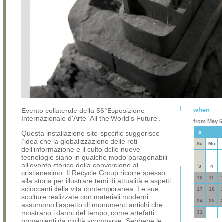
when
Evento collaterale della 56°Esposizione
Internazionale d'Arte 'All the World's Future'.
from May 6,
«
Questa installazione site-specific suggerisce
l’idea che la globalizzazione delle reti
Su
Mo
dell’informazione e il culto delle nuove
tecnologie siano in qualche modo paragonabili
all’evento storico della conversione al
3
4
cristianesimo. Il Recycle Group ricorre spesso
10
11
alla storia per illustrare temi di attualità e aspetti
scioccanti della vita contemporanea. Le sue
17
18
sculture realizzate con materiali moderni
24
25
assumono l’aspetto di monumenti antichi che
mostrano i danni del tempo, come artefatti
31
provenienti da civiltà scomparse. Sebbene le