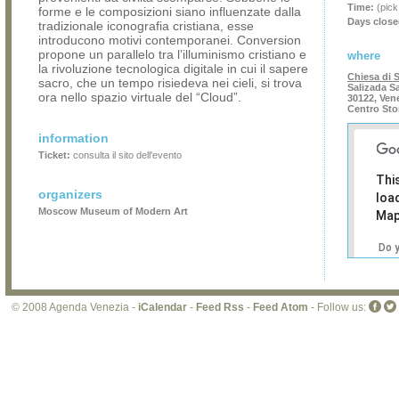
Time:
(pick
forme e le composizioni siano influenzate dalla
Days close
tradizionale iconografia cristiana, esse
introducono motivi contemporanei. Conversion
propone un parallelo tra l’illuminismo cristiano e
where
la rivoluzione tecnologica digitale in cui il sapere
Chiesa di 
sacro, che un tempo risiedeva nei cieli, si trova
Salizada S
ora nello spazio virtuale del “Cloud”.
30122, Ven
Centro Sto
information
Ticket:
consulta il sito dell'evento
Thi
organizers
loa
Moscow Museum of Modern Art
Map
Do 
own
web
© 2008 Agenda Venezia -
iCalendar
-
Feed Rss
-
Feed Atom
- Follow us: