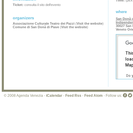
Time:
(pick
Ticket:
consulta il sito dell'evento
where
organizers
San Donà d
Indipende
Associazione Culturale Teatro dei Pazzi
(
Visit the website
)
30027 San 
Comune di San Donà di Piave
(
Visit the website
)
Veneto Ori
Thi
loa
Map
Do 
own
web
© 2008 Agenda Venezia -
iCalendar
-
Feed Rss
-
Feed Atom
- Follow us: