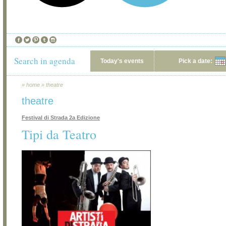
Search in agenda
Today's events
Pick a date:
»
home
»
theatre
theatre
Festival di Strada 2a Edizione
Tipi da Teatro