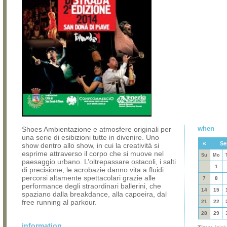
when
Shoes Ambientazione e atmosfere originali per
una serie di esibizioni tutte in divenire. Uno
«
Se
show dentro allo show, in cui la creatività si
esprime attraverso il corpo che si muove nel
Su
Mo
paesaggio urbano. L’oltrepassare ostacoli, i salti
1
di precisione, le acrobazie danno vita a fluidi
percorsi altamente spettacolari grazie alle
7
8
performance degli straordinari ballerini, che
14
15
spaziano dalla breakdance, alla capoeira, dal
free running al parkour.
21
22
28
29
information