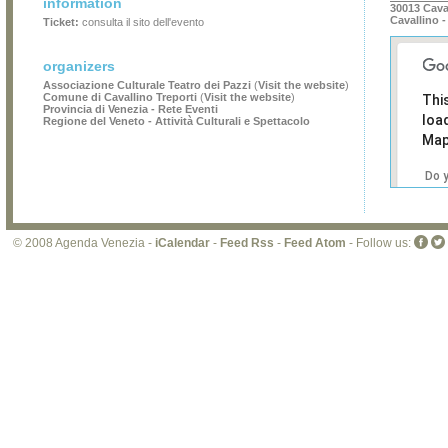
information
30013 Caval
Cavallino -
Ticket:
consulta il sito dell'evento
organizers
Associazione Culturale Teatro dei Pazzi
(
Visit the website
)
Comune di Cavallino Treporti
(
Visit the website
)
Thi
Provincia di Venezia - Rete Eventi
loa
Regione del Veneto - Attività Culturali e Spettacolo
Map
Do 
own
web
© 2008 Agenda Venezia -
iCalendar
-
Feed Rss
-
Feed Atom
- Follow us: