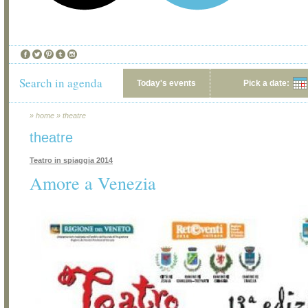
Search in agenda
Today's events
Pick a date:
»
home
»
theatre
theatre
Teatro in spiaggia 2014
Amore a Venezia