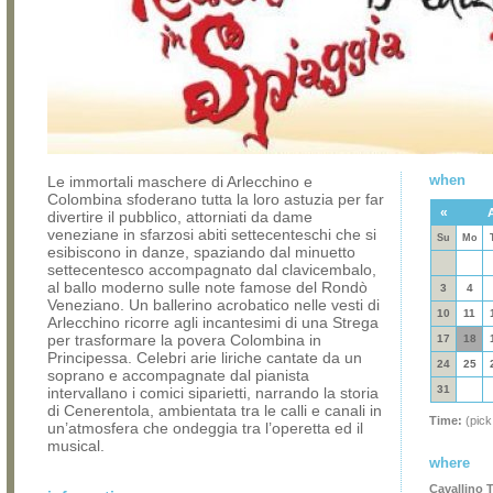
when
Le immortali maschere di Arlecchino e
Colombina sfoderano tutta la loro astuzia per far
«
divertire il pubblico, attorniati da dame
veneziane in sfarzosi abiti settecenteschi che si
Su
Mo
esibiscono in danze, spaziando dal minuetto
settecentesco accompagnato dal clavicembalo,
al ballo moderno sulle note famose del Rondò
3
4
Veneziano. Un ballerino acrobatico nelle vesti di
10
11
Arlecchino ricorre agli incantesimi di una Strega
per trasformare la povera Colombina in
17
18
Principessa. Celebri arie liriche cantate da un
24
25
soprano e accompagnate dal pianista
31
intervallano i comici siparietti, narrando la storia
di Cenerentola, ambientata tra le calli e canali in
Time:
(pick
un’atmosfera che ondeggia tra l’operetta ed il
musical.
where
Cavallino T