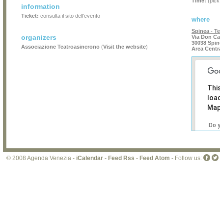
Time:
(pick
information
Ticket:
consulta il sito dell'evento
where
Spinea - Te
organizers
Via Don Car
30038 Spin
Associazione Teatroasincrono
(
Visit the website
)
Area Centr
Thi
loa
Map
Do 
own
web
© 2008 Agenda Venezia -
iCalendar
-
Feed Rss
-
Feed Atom
- Follow us: