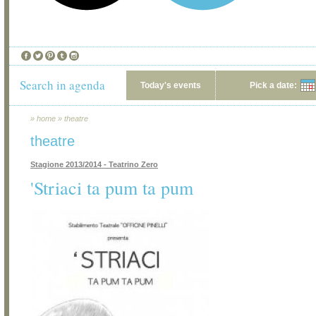
Search in agenda
Today's events
Pick a date:
»
home
»
theatre
theatre
Stagione 2013/2014 - Teatrino Zero
'Striaci ta pum ta pum