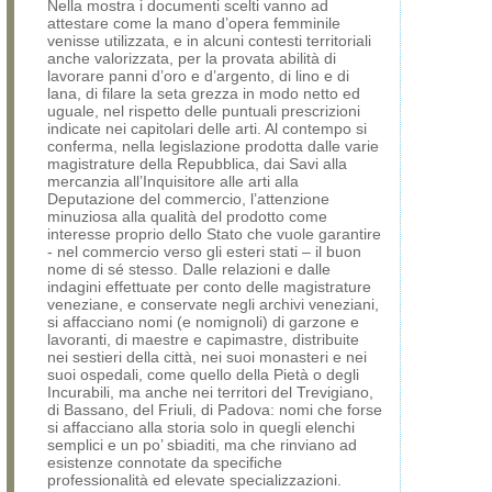
Nella mostra i documenti scelti vanno ad
attestare come la mano d’opera femminile
venisse utilizzata, e in alcuni contesti territoriali
anche valorizzata, per la provata abilità di
lavorare panni d’oro e d’argento, di lino e di
lana, di filare la seta grezza in modo netto ed
uguale, nel rispetto delle puntuali prescrizioni
indicate nei capitolari delle arti. Al contempo si
conferma, nella legislazione prodotta dalle varie
magistrature della Repubblica, dai Savi alla
mercanzia all’Inquisitore alle arti alla
Deputazione del commercio, l’attenzione
minuziosa alla qualità del prodotto come
interesse proprio dello Stato che vuole garantire
- nel commercio verso gli esteri stati – il buon
nome di sé stesso. Dalle relazioni e dalle
indagini effettuate per conto delle magistrature
veneziane, e conservate negli archivi veneziani,
si affacciano nomi (e nomignoli) di garzone e
lavoranti, di maestre e capimastre, distribuite
nei sestieri della città, nei suoi monasteri e nei
suoi ospedali, come quello della Pietà o degli
Incurabili, ma anche nei territori del Trevigiano,
di Bassano, del Friuli, di Padova: nomi che forse
si affacciano alla storia solo in quegli elenchi
semplici e un po’ sbiaditi, ma che rinviano ad
esistenze connotate da specifiche
professionalità ed elevate specializzazioni.