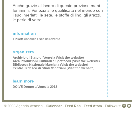
Anche grazie al lavoro di queste preziose mani
femminili, Venezia si è qualificata nel mondo con
i suoi merletti, le sete, le stoffe di lino, gli arazzi,
le perle di vetro.
information
Ticket:
consulta il sito dell'evento
organizers
Archivio di Stato di Venezia
(
Visit the website
)
Area Produzioni Culturali e Spettacoli
(
Visit the website
)
Biblioteca Nazionale Marciana
(
Visit the website
)
Centro Tedesco di Studi Veneziani
(
Visit the website
)
learn more
DO.VE Donne a Venezia 2013
© 2008 Agenda Venezia -
iCalendar
-
Feed Rss
-
Feed Atom
- Follow us: