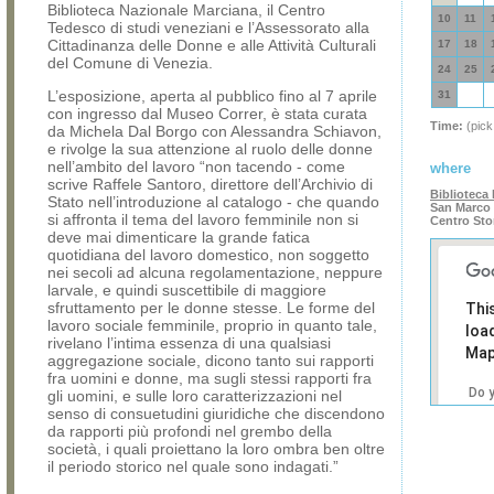
Biblioteca Nazionale Marciana, il Centro
10
11
Tedesco di studi veneziani e l’Assessorato alla
Cittadinanza delle Donne e alle Attività Culturali
17
18
del Comune di Venezia.
24
25
L’esposizione, aperta al pubblico fino al 7 aprile
31
con ingresso dal Museo Correr, è stata curata
Time:
(pick
da Michela Dal Borgo con Alessandra Schiavon,
e rivolge la sua attenzione al ruolo delle donne
nell’ambito del lavoro “non tacendo - come
where
scrive Raffele Santoro, direttore dell’Archivio di
Biblioteca
Stato nell’introduzione al catalogo - che quando
San Marco 
si affronta il tema del lavoro femminile non si
Centro Sto
deve mai dimenticare la grande fatica
quotidiana del lavoro domestico, non soggetto
nei secoli ad alcuna regolamentazione, neppure
larvale, e quindi suscettibile di maggiore
sfruttamento per le donne stesse. Le forme del
Thi
lavoro sociale femminile, proprio in quanto tale,
loa
rivelano l’intima essenza di una qualsiasi
Map
aggregazione sociale, dicono tanto sui rapporti
fra uomini e donne, ma sugli stessi rapporti fra
Do 
gli uomini, e sulle loro caratterizzazioni nel
own
senso di consuetudini giuridiche che discendono
web
da rapporti più profondi nel grembo della
società, i quali proiettano la loro ombra ben oltre
il periodo storico nel quale sono indagati.”